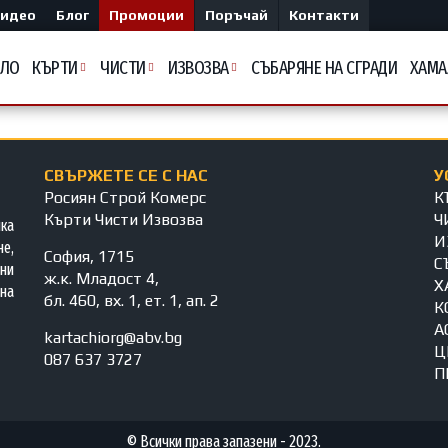
идео
Блог
Промоции
Поръчай
Контакти
АЛО
КЪРТИ
ЧИСТИ
ИЗВОЗВА
СЪБАРЯНЕ НА СГРАДИ
ХАМА
СВЪРЖЕТЕ СЕ С НАС
У
Росиян Строй Комерс
К
Кърти Чисти Извозва
Ч
яка
И
е,
София, 1715
С
ни
ж.к. Младост 4,
Х
на
бл. 460, вх. 1, ет. 1, ап. 2
К
А
kartachiorg@abv.bg
Ц
087 637 3727
П
© Всички права запазени - 2023.