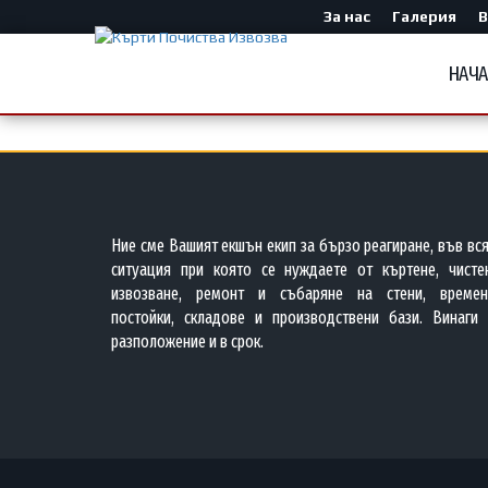
За нас
Галерия
В
НАЧ
Ние сме Вашият екшън екип за бързо реагиране, във вс
ситуация при която се нуждаете от къртене, чистен
извозване, ремонт и събаряне на стени, времен
постойки, складове и производствени бази. Винаги 
разположение и в срок.