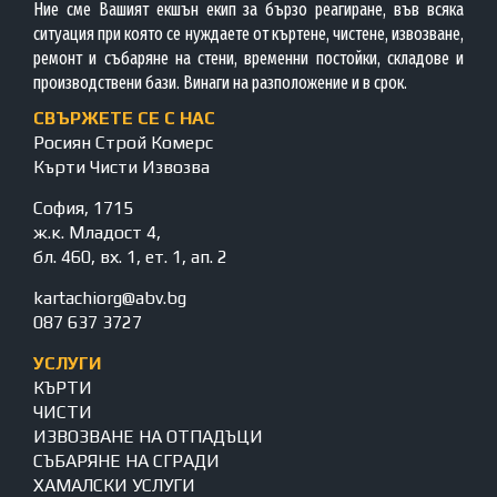
Ние сме Вашият екшън екип за бързо реагиране, във всяка
ситуация при която се нуждаете от къртене, чистене, извозване,
ремонт и събаряне на стени, временни постойки, складове и
производствени бази. Винаги на разположение и в срок.
СВЪРЖЕТЕ СЕ С НАС
Росиян Строй Комерс
Кърти Чисти Извозва
София, 1715
ж.к. Младост 4,
бл. 460, вх. 1, ет. 1, ап. 2
kartachiorg@abv.bg
087 637 3727
УСЛУГИ
КЪРТИ
ЧИСТИ
ИЗВОЗВАНЕ НА ОТПАДЪЦИ
СЪБАРЯНЕ НА СГРАДИ
ХАМАЛСКИ УСЛУГИ