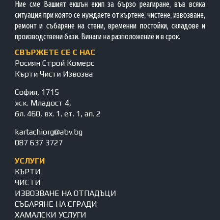
Ние сме Вашият екшън екип за бързо реагиране, във всяка
ситуация при която се нуждаете от къртене, чистене, извозване,
ремонт и събаряне на стени, временни постойки, складове и
производствени бази. Винаги на разположение и в срок.
СВЪРЖЕТЕ СЕ С НАС
Росиян Строй Комерс
Кърти Чисти Извозва
София, 1715
ж.к. Младост 4,
бл. 460, вх. 1, ет. 1, ап. 2
kartachiorg@abv.bg
087 637 3727
УСЛУГИ
КЪРТИ
ЧИСТИ
ИЗВОЗВАНЕ НА ОТПАДЪЦИ
СЪБАРЯНЕ НА СГРАДИ
ХАМАЛСКИ УСЛУГИ