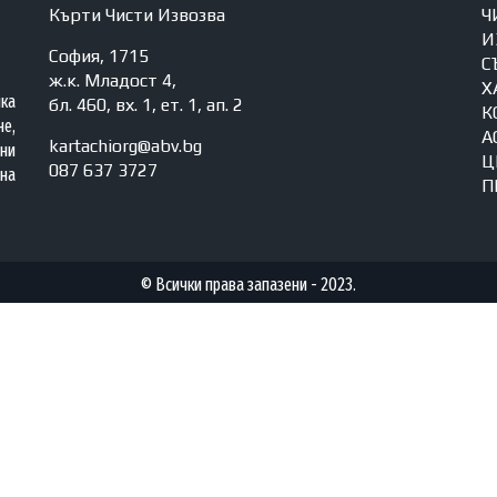
Кърти Чисти Извозва
Ч
И
София, 1715
С
ж.к. Младост 4,
Х
яка
бл. 460, вх. 1, ет. 1, ап. 2
К
е,
А
kartachiorg@abv.bg
ни
Ц
087 637 3727
на
П
© Всички права запазени - 2023.