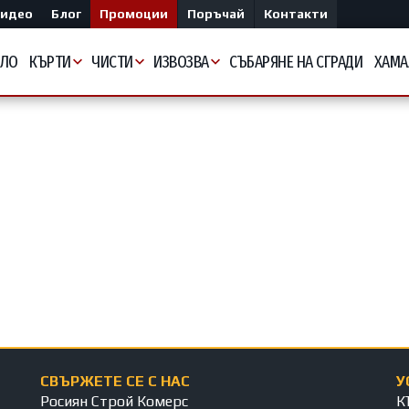
идео
Блог
Промоции
Поръчай
Контакти
АЛО
КЪРТИ
ЧИСТИ
ИЗВОЗВА
СЪБАРЯНЕ НА СГРАДИ
ХАМА
СВЪРЖЕТЕ СЕ С НАС
У
Росиян Строй Комерс
К