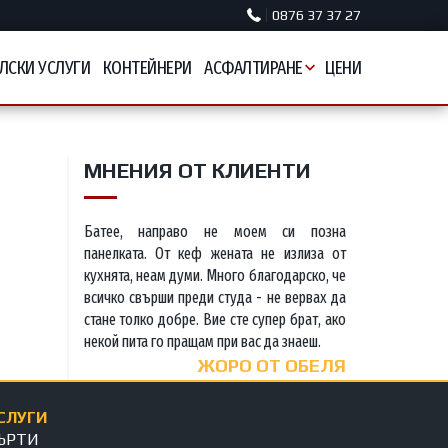
0876 37 37 27
ЛСКИ УСЛУГИ
КОНТЕЙНЕРИ
АСФАЛТИРАНЕ
ЦЕНИ
МНЕНИЯ ОТ КЛИЕНТИ
Батее, направо не моем си позна
панелката. От кеф жената не излиза от
кухнята, неам думи. Много благодарско, че
всичко свърши преди студа - не вервах да
стане толко добре. Вие сте супер брат, ако
некой пита го пращам при вас да знаеш.
ЖОРО ОТ ОБЕЛЯ
СЛУГИ
ЪРТИ