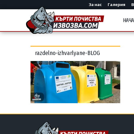
За нас
Галерия
В
НАЧ
razdelno-izhvarlyane-BLOG