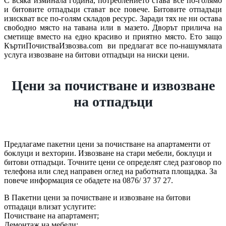
С всяка изминала година, потреблението става все по-голямо
и битовите отпадъци стават все повече. Битовите отпадъци
изискват все по-голям складов ресурс. Заради тях не ни остава
свободно място на тавана или в мазето. Дворът прилича на
сметище вместо на едно красиво и приятно място. Ето защо
КъртиПочистваИзвозва.com ви предлагат все по-нашумялата
услуга извозване на битови отпадъци на ниски цени.
Цени за почистване и извозване
на отпадъци
Предлагаме пакетни цени за почистване на апартаменти от
боклуци и вехтории. Извозване на стари мебели, боклуци и
битови отпадъци. Точните цени се определят след разговор по
телефона или след направен оглед на работната площадка. За
повече информация се обадете на 0876/ 37 37 27.
В Пакетни цени за почистване и извозване на битови
отпадаци влизат услугите:
Почистване на апартамент;
Демонтаж на мебели;