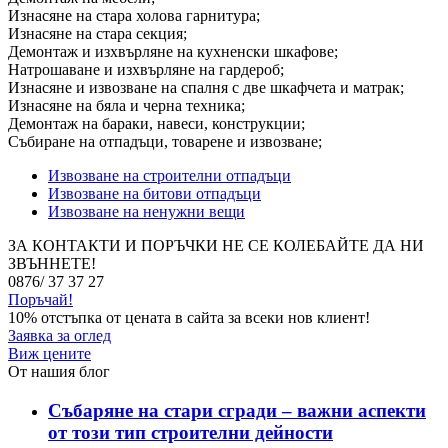
Изнасяне на стара холова гарнитура;
Изнасяне на стара секция;
Демонтаж и изхвърляне на кухненски шкафове;
Натрошаване и изхвърляне на гардероб;
Изнасяне и извозване на спалня с две шкафчета и матрак;
Изнасяне на бяла и черна техника;
Демонтаж на бараки, навеси, конструкции;
Събиране на отпадъци, товарене и извозване;
Извозване на строителни отпадъци
Извозване на битови отпадъци
Извозване на ненужни вещи
ЗА КОНТАКТИ И ПОРЪЧКИ НЕ СЕ КОЛЕБАЙТЕ ДА НИ
ЗВЪННЕТЕ!
0876/ 37 37 27
Поръчай!
10% отстъпка
от цената в сайта за всеки нов клиент!
Заявка за оглед
Виж цените
От нашия блог
Събаряне на стари сгради – важни аспекти
от този тип строителни дейности