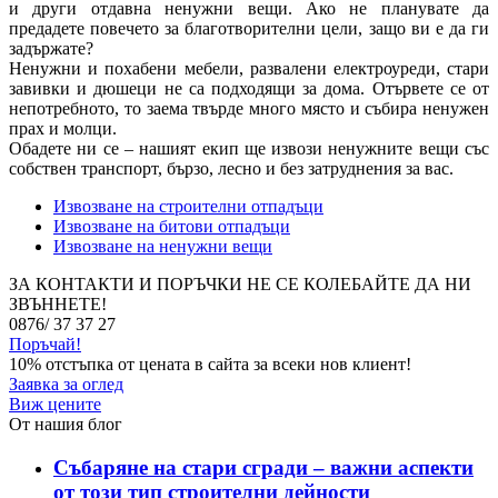
и други отдавна ненужни вещи. Ако не планувате да
предадете повечето за благотворителни цели, защо ви е да ги
задържате?
Ненужни и похабени мебели, развалени електроуреди, стари
завивки и дюшеци не са подходящи за дома. Отървете се от
непотребното, то заема твърде много място и събира ненужен
прах и молци.
Обадете ни се – нашият екип ще извози ненужните вещи със
собствен транспорт, бързо, лесно и без затруднения за вас.
Извозване на строителни отпадъци
Извозване на битови отпадъци
Извозване на ненужни вещи
ЗА КОНТАКТИ И ПОРЪЧКИ НЕ СЕ КОЛЕБАЙТЕ ДА НИ
ЗВЪННЕТЕ!
0876/ 37 37 27
Поръчай!
10% отстъпка
от цената в сайта за всеки нов клиент!
Заявка за оглед
Виж цените
От нашия блог
Събаряне на стари сгради – важни аспекти
от този тип строителни дейности