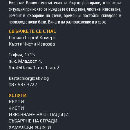
Ние сме Вашият екшън екип за бързо реагиране, във всяка
ситуация при която се нуждаете от къртене, чистене, извозване,
ремонт и събаряне на стени, временни постойки, складове и
производствени бази. Винаги на разположение и в срок.
СВЪРЖЕТЕ СЕ С НАС
Росиян Строй Комерс
Кърти Чисти Извозва
София, 1715
ж.к. Младост 4,
бл. 460, вх. 1, ет. 1, ап. 2
kartachiorg@abv.bg
087 637 3727
УСЛУГИ
КЪРТИ
ЧИСТИ
ИЗВОЗВАНЕ НА ОТПАДЪЦИ
СЪБАРЯНЕ НА СГРАДИ
ХАМАЛСКИ УСЛУГИ