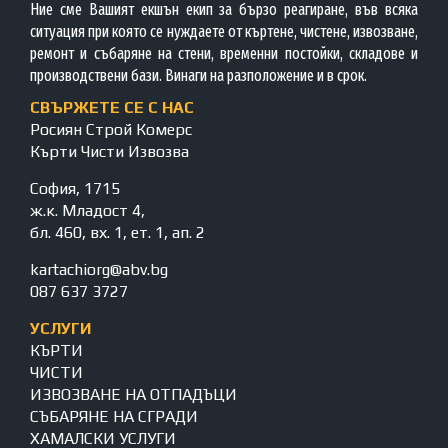
Ние сме Вашият екшън екип за бързо реагиране, във всяка
ситуация при която се нуждаете от къртене, чистене, извозване,
ремонт и събаряне на стени, временни постойки, складове и
производствени бази. Винаги на разположение и в срок.
СВЪРЖЕТЕ СЕ С НАС
Росиян Строй Комерс
Кърти Чисти Извозва
София, 1715
ж.к. Младост 4,
бл. 460, вх. 1, ет. 1, ап. 2
kartachiorg@abv.bg
087 637 3727
УСЛУГИ
КЪРТИ
ЧИСТИ
ИЗВОЗВАНЕ НА ОТПАДЪЦИ
СЪБАРЯНЕ НА СГРАДИ
ХАМАЛСКИ УСЛУГИ