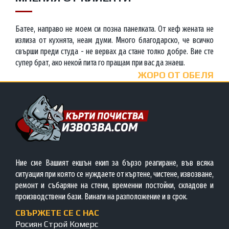
Батее, направо не моем си позна панелката. От кеф жената не
излиза от кухнята, неам думи. Много благодарско, че всичко
свърши преди студа - не вервах да стане толко добре. Вие сте
супер брат, ако некой пита го пращам при вас да знаеш.
ЖОРО ОТ ОБЕЛЯ
Ние сме Вашият екшън екип за бързо реагиране, във всяка
ситуация при която се нуждаете от къртене, чистене, извозване,
ремонт и събаряне на стени, временни постойки, складове и
производствени бази. Винаги на разположение и в срок.
СВЪРЖЕТЕ СЕ С НАС
Росиян Строй Комерс