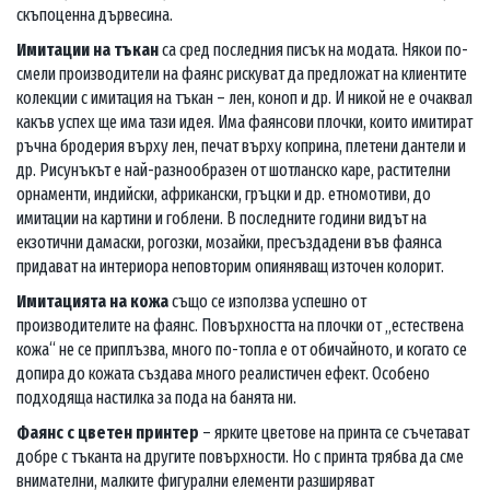
скъпоценна дървесина.
Имитации на тъкан
са сред последния писък на модата. Някои по-
смели производители на фаянс рискуват да предложат на клиентите
колекции с имитация на тъкан – лен, коноп и др. И никой не е очаквал
какъв успех ще има тази идея. Има фаянсови плочки, които имитират
ръчна бродерия върху лен, печат върху коприна, плетени дантели и
др. Рисунъкът е най-разнообразен от шотланско каре, растителни
орнаменти, индийски, африкански, гръцки и др. етномотиви, до
имитации на картини и гоблени. В последните години видът на
екзотични дамаски, рогозки, мозайки, пресъздадени във фаянса
придават на интериора неповторим опияняващ източен колорит.
Имитацията на кожа
също се използва успешно от
производителите на фаянс. Повърхността на плочки от „естествена
кожа“ не се приплъзва, много по-топла е от обичайното, и когато се
допира до кожата създава много реалистичен ефект. Особено
подходяща настилка за пода на банята ни.
Фаянс с цветен принтер
– ярките цветове на принта се съчетават
добре с тъканта на другите повърхности. Но с принта трябва да сме
внимателни, малките фигурални елементи разширяват