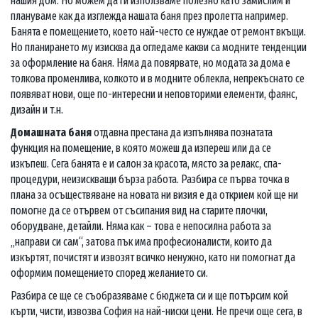
нашия дом. Но можем да ги използваме полезно като замислим и
плануваме как да изглежда нашата баня през пролетта например.
Банята е помещението, което най-често се нуждае от ремонт вкъщи.
Но планирането му изисква да огледаме какви са модните тенденции
за оформление на баня. Няма да повярвате, но модата за дома е
толкова променлива, колкото и в модните облекла, непрекъснато се
появяват нови, още по-интересни и неповторими елементи, фаянс,
дизайн и т.н.
Домашната баня
отдавна престана да изпълнява познатата
функция на помещение, в която можеш да изпереш или да се
изкъпеш. Сега банята е и салон за красота, място за релакс, спа-
процедури, неизискващи бърза работа. Разбира се първа точка в
плана за осъществяване на новата ни визия е да открием кой ще ни
помогне да се отървем от съсипания вид на старите плочки,
оборудване, детайли. Няма как – това е непосилна работа за
„направи си сам“, затова пък има професионалисти, които да
изкъртят, почистят и извозят всичко ненужно, като ни помогнат да
оформим помещението според желанието си.
Разбира се ще се съобразяваме с бюджета си и ще потърсим кой
кърти, чисти, извозва София на най-ниски цени. Не пречи още сега, в