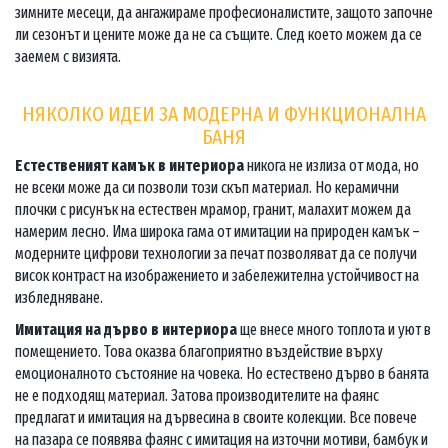
зимните месеци, да ангажираме професионалистите, защото започне
ли сезонът и цените може да не са същите. След което можем да се
заемем с визията.
НЯКОЛКО ИДЕИ ЗА МОДЕРНА И ФУНКЦИОНАЛНА
БАНЯ
Естественият камък в интериора
никога не излиза от мода, но
не всеки може да си позволи този скъп материал. Но керамични
плочки с рисунък на естествен мрамор, гранит, малахит можем да
намерим лесно. Има широка гама от имитации на природен камък –
модерните цифрови технологии за печат позволяват да се получи
висок контраст на изображението и забележителна устойчивост на
избледняване.
Имитация на дърво в интериора
ще внесе много топлота и уют в
помещението. Това оказва благоприятно въздействие върху
емоционалното състояние на човека. Но естествено дърво в банята
не е подходящ материал. Затова производителите на фаянс
предлагат и имитация на дървесина в своите колекции. Все повече
на пазара се появява фаянс с имитация на източни мотиви, бамбук и