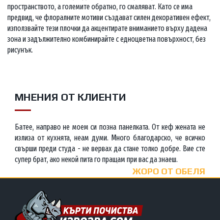
пространството, а големите обратно, го смаляват. Като се има
предвид, че флоралните мотиви създават силен декоративен ефект,
използвайте тези плочки да акцентирате вниманието върху дадена
зона и задължително комбинирайте с едноцветна повърхност, без
рисунък.
МНЕНИЯ ОТ КЛИЕНТИ
Батее, направо не моем си позна панелката. От кеф жената не
излиза от кухнята, неам думи. Много благодарско, че всичко
свърши преди студа - не вервах да стане толко добре. Вие сте
супер брат, ако некой пита го пращам при вас да знаеш.
ЖОРО ОТ ОБЕЛЯ