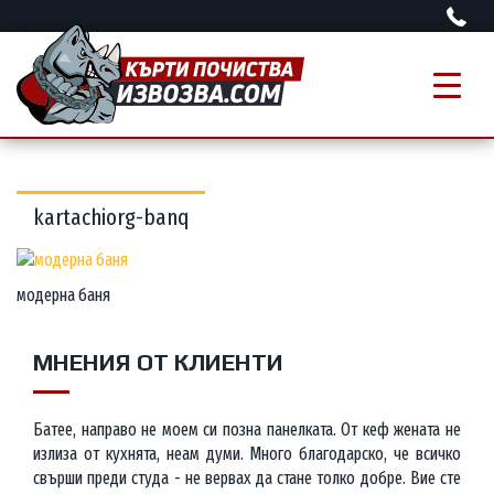
kartachiorg-banq
модерна баня
МНЕНИЯ ОТ КЛИЕНТИ
Батее, направо не моем си позна панелката. От кеф жената не
излиза от кухнята, неам думи. Много благодарско, че всичко
свърши преди студа - не вервах да стане толко добре. Вие сте