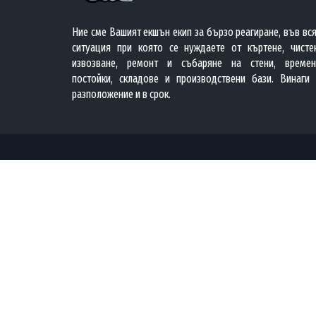
Ние сме Вашият екшън екип за бързо реагиране, във вс
ситуация при която се нуждаете от къртене, чистен
извозване, ремонт и събаряне на стени, времен
постойки, складове и производствени бази. Винаги 
разположение и в срок.