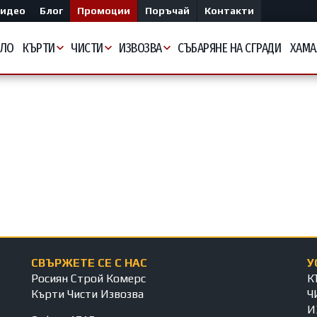
идео
Блог
Промоции
Поръчай
Контакти
АЛО
КЪРТИ
ЧИСТИ
ИЗВОЗВА
СЪБАРЯНЕ НА СГРАДИ
ХАМА
СВЪРЖЕТЕ СЕ С НАС
У
Росиян Строй Комерс
К
Кърти Чисти Извозва
Ч
И