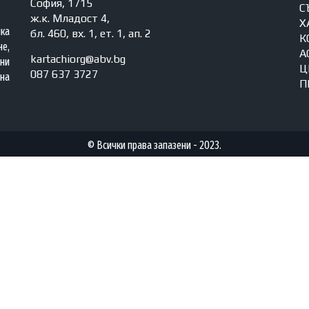
София, 1715
С
ж.к. Младост 4,
Х
яка
бл. 460, вх. 1, ет. 1, ап. 2
К
е,
А
kartachiorg@abv.bg
ни
Ц
087 637 3727
на
П
© Всички права запазени - 2023.