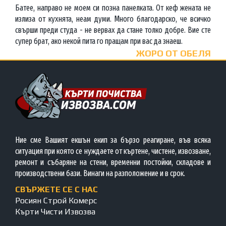
Батее, направо не моем си позна панелката. От кеф жената не
излиза от кухнята, неам думи. Много благодарско, че всичко
свърши преди студа - не вервах да стане толко добре. Вие сте
супер брат, ако некой пита го пращам при вас да знаеш.
ЖОРО ОТ ОБЕЛЯ
Ние сме Вашият екшън екип за бързо реагиране, във всяка
ситуация при която се нуждаете от къртене, чистене, извозване,
ремонт и събаряне на стени, временни постойки, складове и
производствени бази. Винаги на разположение и в срок.
СВЪРЖЕТЕ СЕ С НАС
Росиян Строй Комерс
Кърти Чисти Извозва