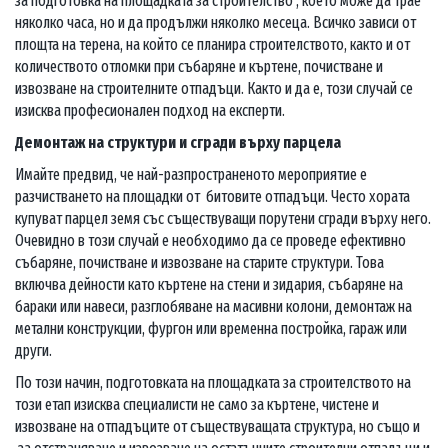
за подготовка на площадката за строителство , което може да трае
няколко часа, но и да продължи няколко месеца. Всичко зависи от
площта на терена, на който се планира строителството, както и от
количеството отломки при събаряне и къртене, почистване и
извозване на строителните отпадъци. Както и да е, този случай се
изисква професионален подход на експерти.
Демонтаж на структури и сгради върху парцела
Имайте предвид, че най-разпространеното мероприятие е
разчистването на площадки от битовите отпадъци. Често хората
купуват парцел земя със съществуващи порутени сгради върху него.
Очевидно в този случай е необходимо да се проведе ефективно
събаряне, почистване и извозване на старите структури. Това
включва дейности като къртене на стени и зидария, събаряне на
бараки или навеси, разглобяване на масивни колони, демонтаж на
метални конструкции, фургон или временна постройка, гараж или
други.
По този начин, подготовката на площадката за строителството на
този етап изисква специалисти не само за къртене, чистене и
извозване на отпадъците от съществуващата структура, но също и