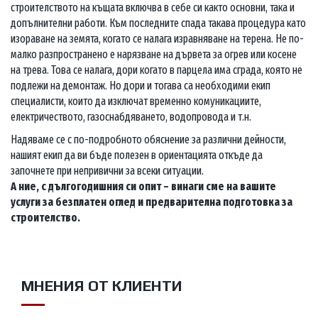
строителството на къщата включва в себе си както основни, така и
допълнителни работи. Към последните спада такава процедура като
изораване на земята, когато се налага изравняване на терена. Не по-
малко разпространено е нарязване на дървета за огрев или косене
на трева. Това се налага, дори когато в парцела има сграда, която не
подлежи на демонтаж. Но дори и тогава са необходими екип
специалисти, които да изключат временно комуникациите,
електричеството, газоснабдяването, водопровода и т.н.
Надяваме се с по-подробното обяснение за различни дейности,
нашият екип да ви бъде полезен в ориентацията откъде да
започнете при непривични за всеки ситуации.
А ние, с дългогодишния си опит – винаги сме на вашите
услуги за безплатен оглед и предварителна подготовка за
строителство.
МНЕНИЯ ОТ КЛИЕНТИ