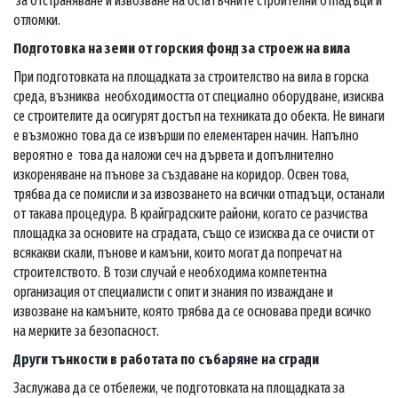
за отстраняване и извозване на остатъчните строителни отпадъци и
отломки.
Подготовка на земи от горския фонд за строеж на вила
При подготовката на площадката за строителство на вила в горска
среда, възниква необходимостта от специално оборудване, изисква
се строителите да осигурят достъп на техниката до обекта. Не винаги
е възможно това да се извърши по елементарен начин. Напълно
вероятно е това да наложи сеч на дървета и допълнително
изкореняване на пънове за създаване на коридор. Освен това,
трябва да се помисли и за извозването на всички отпадъци, останали
от такава процедура. В крайградските райони, когато се разчиства
площадка за основите на сградата, също се изисква да се очисти от
всякакви скали, пънове и камъни, които могат да попречат на
строителството. В този случай е необходима компетентна
организация от специалисти с опит и знания по изваждане и
извозване на камъните, която трябва да се основава преди всичко
на мерките за безопасност.
Други тънкости в работата по събаряне на сгради
Заслужава да се отбележи, че подготовката на площадката за