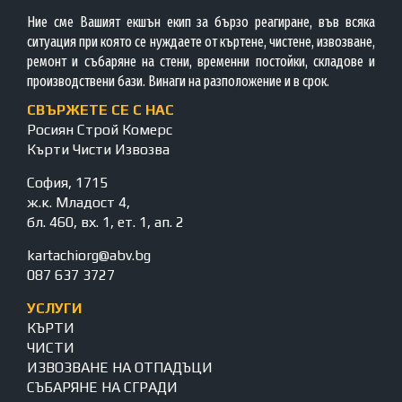
Ние сме Вашият екшън екип за бързо реагиране, във всяка
ситуация при която се нуждаете от къртене, чистене, извозване,
ремонт и събаряне на стени, временни постойки, складове и
производствени бази. Винаги на разположение и в срок.
СВЪРЖЕТЕ СЕ С НАС
Росиян Строй Комерс
Кърти Чисти Извозва
София, 1715
ж.к. Младост 4,
бл. 460, вх. 1, ет. 1, ап. 2
kartachiorg@abv.bg
087 637 3727
УСЛУГИ
КЪРТИ
ЧИСТИ
ИЗВОЗВАНЕ НА ОТПАДЪЦИ
СЪБАРЯНЕ НА СГРАДИ