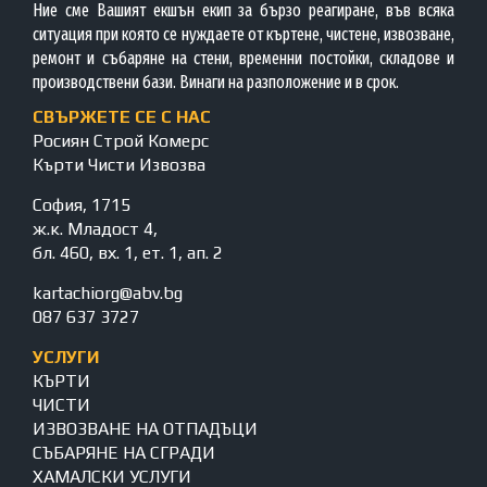
Ние сме Вашият екшън екип за бързо реагиране, във всяка
ситуация при която се нуждаете от къртене, чистене, извозване,
ремонт и събаряне на стени, временни постойки, складове и
производствени бази. Винаги на разположение и в срок.
СВЪРЖЕТЕ СЕ С НАС
Росиян Строй Комерс
Кърти Чисти Извозва
София, 1715
ж.к. Младост 4,
бл. 460, вх. 1, ет. 1, ап. 2
kartachiorg@abv.bg
087 637 3727
УСЛУГИ
КЪРТИ
ЧИСТИ
ИЗВОЗВАНЕ НА ОТПАДЪЦИ
СЪБАРЯНЕ НА СГРАДИ
ХАМАЛСКИ УСЛУГИ