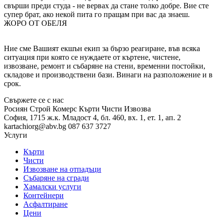
свърши преди студа - не вервах да стане толко добре. Вие сте
супер брат, ако некой пита го пращам при вас да знаеш.
ЖОРО ОТ ОБЕЛЯ
Ние сме Вашият екшън екип за бързо реагиране, във всяка
ситуация при която се нуждаете от къртене, чистене,
извозване, ремонт и събаряне на стени, временни постойки,
складове и производствени бази. Винаги на разположение и в
срок.
Свържете се с нас
Росиян Строй Комерс
Кърти Чисти Извозва
София, 1715
ж.к. Младост 4,
бл. 460, вх. 1, ет. 1, ап. 2
kartachiorg@abv.bg
087 637 3727
Услуги
Кърти
Чисти
Извозване на отпадъци
Събаряне на сгради
Хамалски услуги
Контейнери
Асфалтиране
Цени