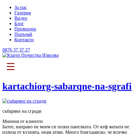
За нас
Галерия
Видео
Блог
Промоции
Поръчай
Контакти
0876 37 37 27
kartachiorg-sabarqne-na-sgrafi
събаряне на сгради
Мнения от клиенти
Батее, направо не моем си позна панелката. От кеф жената не
излиза от кухнята, неам думи. Много благодарско, че всичко