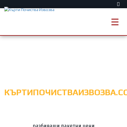
Кърти чисти извозва
КЪРТИПОЧИСТВАИЗВОЗВА.C
разбиващи пакетни цени