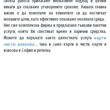
своята работа прилагаме иновативен подход и целим
винаги да спазваме уговорените срокове. Нашата главна
мисия е да помогнем на клиентите си да постигнат
желаните цели, като ефективно опазваме околната среда.
Ние сме комплексна фирма и предлагаме гъвкави пакетни
услуги, които Ви спестяват време и парични средства.
Можете да поръчате както цялостната услуга
кърти
чисти извозва
, така и само кърти и чисти, кърти и
извозва в София и региона
Имате нужда от професионални
къртачни услуги в София?
Екшън екипът на
КЪРТИПОЧИСТВАИЗВОЗВА.COM ви