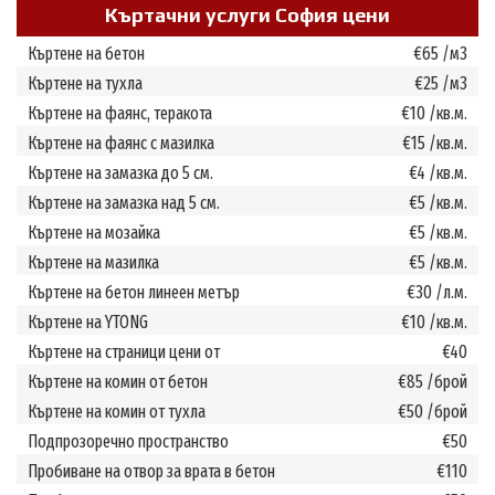
Къртачни услуги София цени
Къртене на бетон
€65 /м3
Къртене на тухла
€25 /м3
Къртене на фаянс, теракота
€10 /кв.м.
Къртене на фаянс с мазилка
€15 /кв.м.
Къртене на замазка до 5 см.
€4 /кв.м.
Къртене на замазка над 5 см.
€5 /кв.м.
Къртене на мозайка
€5 /кв.м.
Къртене на мазилка
€5 /кв.м.
Къртене на бетон линеен метър
€30 /л.м.
Къртене на YTONG
€10 /кв.м.
Къртене на страници цени от
€40
Къртене на комин от бетон
€85 /брой
Къртене на комин от тухла
€50 /брой
Подпрозоречно пространство
€50
Пробиване на отвор за врата в бетон
€110