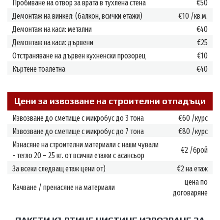
Пробиване на отвор за врата в тухлена стена
€50
Демонтаж на винкел: (балкон, всички етажи)
€10 /кв.м.
Демонтаж на каси: метални
€40
Демонтаж на каси: дървени
€25
Отстраняване на дървен кухненски прозорец
€10
Къртене тоалетна
€40
Цени за извозване на строителни отпадъци
Извозване до сметище с микробус до 3 тона
€60 /курс
Извозване до сметище с микробус до 7 тона
€80 /курс
Изнасяне на строителни материали с наши чували
€2 /брой
- тегло 20 – 25 кг. от всички етажи с асансьор
За всеки следващ етаж цени от)
€2 на етаж
цена по
Качване / пренасяне на материали
договаряне