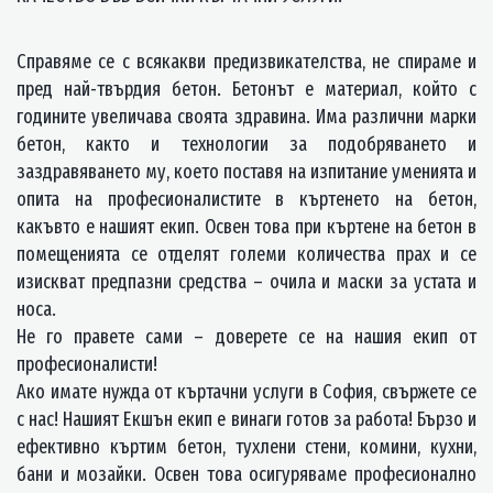
Справяме се с всякакви предизвикателства, не спираме и
пред най-твърдия бетон. Бетонът е материал, който с
годините увеличава своята здравина. Има различни марки
бетон, както и технологии за подобряването и
заздравяването му, което поставя на изпитание уменията и
опита на професионалистите в къртенето на бетон,
какъвто е нашият екип. Освен това при къртене на бетон в
помещенията се отделят големи количества прах и се
изискват предпазни средства – очила и маски за устата и
носа.
Не го правете сами – доверете се на нашия екип от
професионалисти!
Ако имате нужда от къртачни услуги в София, свържете се
с нас! Нашият Екшън екип е винаги готов за работа! Бързо и
ефективно къртим бетон, тухлени стени, комини, кухни,
бани и мозайки. Освен това осигуряваме професионално