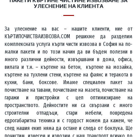
ПАКЕТИ КЪРТИНЕ ЧИСТИНЕ ИЗВОЗВАНЕ ЗА
УЛЕСНЕНИЕ НА КЛИЕНТА
За улеснение на вас – нашите клиенти, ние от
КЪРТИПОЧИСТВАИЗВОЗВА.COM решихме да разделим
комплексната услуга кърти чисти извозва в София на по-
малки пакети и по този начин да ви бъдем полезни в
много различни дейности, извършвани в дома, офиса,
вилата и т.н. – къртене на бетон, къртене на мозайка,
къртене на тухлени стени, къртене на фаянс и теракота в
кухни, бани, боксове. Имаме специален пакет за
почистване на тавани, почистване на мазета, почистване на
гаражи и пристройки с цел оптимизиране на
пространството. Дейностите ни са свързани с много
строителни отпадъци, стари мебели, повредена
едрогабаритна техника и с гордост можем да кажем, че
след нашия екип няма да остане и следа от боклука. Ще
почистим, изнесем и извозим с наш транспорт всичко до