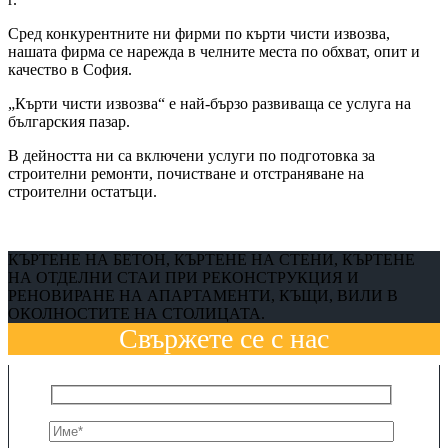
Сред конкурентните ни фирми по кърти чисти извозва,
нашата фирма се нарежда в челните места по обхват, опит и
качество в София.
„Кърти чисти извозва“ е най-бързо развиваща се услуга на
българския пазар.
В дейността ни са включени услуги по подготовка за
строителни ремонти, почистване и отстраняване на
строителни остатъци.
КЪРТЕНЕ НА БЕТОН, КЪРТЕНЕ НА СТЕНИ, КЪРТЕНЕ
НА ОТДЕЛНИ СТАИ ПРИ РЕКОНСТРУКЦИЯ И
РЕНОВИРАНЕ НА АПАРТАМЕНТИ, КЪЩИ, ВИЛИ В
ОКОЛНОСТИТЕ НА СТОЛИЦАТА.
Свържете се с нас