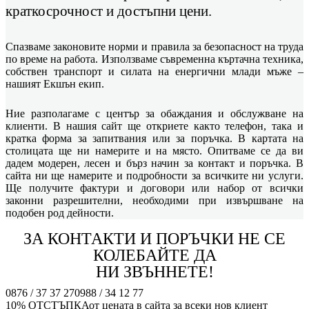
краткосрочност и достъпни цени.
Спазваме законовите норми и правила за безопасност на труда
по време на работа. Използваме съвременна къртачна техника,
собствен транспорт и силата на енергични млади мъже –
нашият Екшън екип.
Ние разполагаме с център за обаждания и обслужване на
клиенти. В нашия сайт ще откриете както телефон, така и
кратка форма за запитвания или за поръчка. В картата на
столицата ще ни намерите и на място. Опитваме се да ви
дадем модерен, лесен и бърз начин за контакт и поръчка. В
сайта ни ще намерите и подробности за всичките ни услуги.
Ще получите фактури и договори или набор от всички
законни разрешителни, необходими при извършване на
подобен род дейности.
ЗА КОНТАКТИ И ПОРЪЧКИ НЕ СЕ
КОЛЕБАЙТЕ ДА
НИ ЗВЪННЕТЕ!
0876 / 37 37 27
0988 / 34 12 77
10% ОТСТЪПКА
от цената в сайта за всеки нов клиент