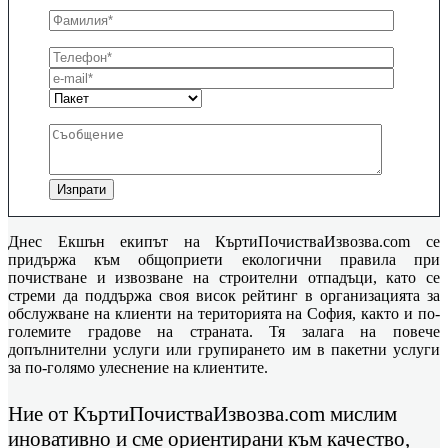
Днес Екшън екипът на КъртиПочистваИзвозва.com се
придържа към общоприети екологични правила при
почистване и извозване на строителни отпадъци, като се
стреми да поддържа своя висок рейтинг в организацията за
обслужване на клиенти на територията на София, както и по-
големите градове на страната. Тя залага на повече
допълнителни услуги или групирането им в пакетни услуги
за по-голямо улеснение на клиентите.
Ние от КъртиПочистваИзвозва.com мислим
иновативно и сме ориентирани към качество,