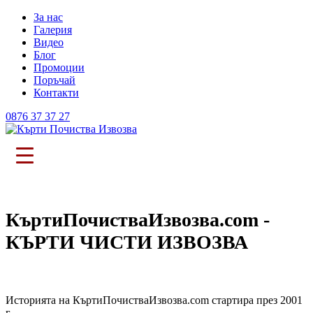
За нас
Галерия
Видео
Блог
Промоции
Поръчай
Контакти
0876 37 37 27
КъртиПочистваИзвозва.com -
КЪРТИ ЧИСТИ ИЗВОЗВА
Историята на КъртиПочистваИзвозва.com стартира през 2001
г.