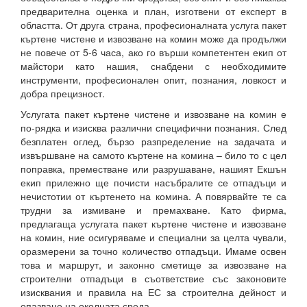
предварителна оценка и план, изготвени от експерт в
областта. От друга страна, професионалната услуга пакет
къртене чистене и извозване на комин може да продължи
не повече от 5-6 часа, ако го върши компетентен екип от
майстори като нашия, снабдени с необходимите
инструменти, професионален опит, познания, ловкост и
добра прецизност.
Услугата пакет къртене чистене и извозване на комин е
по-рядка и изисква различни специфични познания. След
безплатен оглед, бързо разпределение на задачата и
извършване на самото къртене на комина – било то с цел
поправка, преместване или разрушаване, нашият Екшън
екип прилежно ще почисти насъбралите се отпадъци и
нечистотии от къртенето на комина. А повярвайте те са
трудни за измиване и премахване. Като фирма,
предлагаща услугата пакет къртене чистене и извозване
на комин, ние осигуряваме и специални за целта чували,
оразмерени за точно количество отпадъци. Имаме освен
това и маршрут, и законно сметище за извозване на
строителни отпадъци в съответствие със законовите
изисквания и правила на ЕС за строителна дейност и
опазване на околната среда.