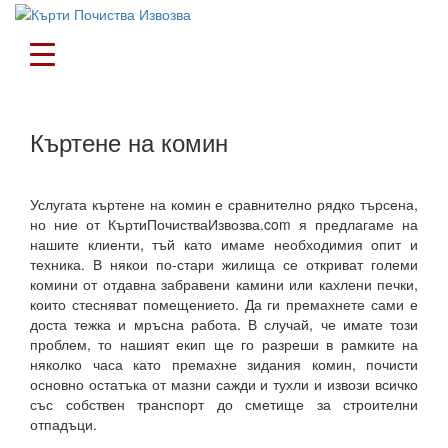
Къртене на комин
Услугата къртене на комин е сравнително рядко търсена,
но ние от КъртиПочистваИзвозва.com я предлагаме на
нашите клиенти, тъй като имаме необходимия опит и
техника. В някои по-стари жилища се откриват големи
комини от отдавна забравени камини или кахлени печки,
които стесняват помещението. Да ги премахнете сами е
доста тежка и мръсна работа. В случай, че имате този
проблем, то нашият екип ще го разреши в рамките на
няколко часа като премахне зидания комин, почисти
основно остатъка от мазни сажди и тухли и извози всичко
със собствен транспорт до сметище за строителни
отпадъци.