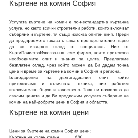
Къртене на комин София
Услугата къртене на комин е по-нестандартна къртачна
услуга, но както всички строителни работи, които включват
събаряне и къртене, тя също изисква опитен екип. Преди
да предприемете такава стъпка е препоръчително първо
да се извърши оглед от специалист. Ние от
КъртиПочистваИзвозва.com сме фирма, която притежава
необходимите опит и знания за целта. Предлагаме
безплатен оглед, чрез който можем да Ви дадем точна
цена и време за къртене на комин в София и региона.
Благодарение на дългогодишния опит, който
притежаваме и отличната техника, ние работим
изключително бързо и качествено. Това ни позволява да
свалим цената и да Ви предложим услугата събаряне на
комин на най-добрите цени в София и областта.
Къртене на комин цени
Цени за Къртене на комин София цени:
Къртене на холен комин
€80