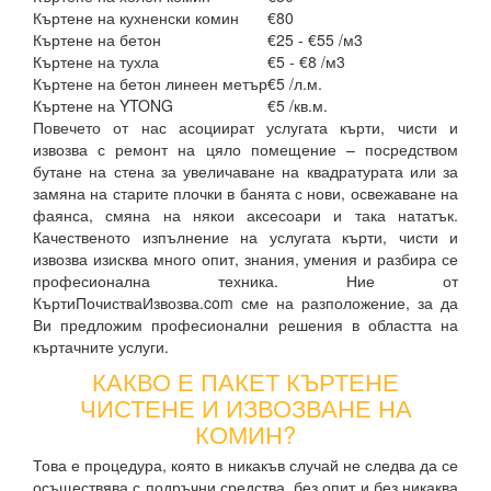
Къртене на кухненски комин
€80
Къртене на бетон
€25 - €55 /м3
Къртене на тухла
€5 - €8 /м3
Къртене на бетон линеен метър
€5 /л.м.
Къртене на YTONG
€5 /кв.м.
Повечето от нас асоциират услугата кърти, чисти и
извозва с ремонт на цяло помещение – посредством
бутане на стена за увеличаване на квадратурата или за
замяна на старите плочки в банята с нови, освежаване на
фаянса, смяна на някои аксесоари и така нататък.
Качественото изпълнение на услугата кърти, чисти и
извозва изисква много опит, знания, умения и разбира се
професионална техника. Ние от
КъртиПочистваИзвозва.com сме на разположение, за да
Ви предложим професионални решения в областта на
къртачните услуги.
КАКВО Е ПАКЕТ КЪРТЕНЕ
ЧИСТЕНЕ И ИЗВОЗВАНЕ НА
КОМИН?
Това е процедура, която в никакъв случай не следва да се
осъществява с подръчни средства, без опит и без никаква