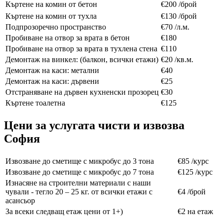
Къртене на комин от бетон
€200 /брой
Къртене на комин от тухла
€130 /брой
Подпрозоречно пространство
€70 /л.м.
Пробиване на отвор за врата в бетон
€180
Пробиване на отвор за врата в тухлена стена
€110
Демонтаж на винкел: (балкон, всички етажи)
€20 /кв.м.
Демонтаж на каси: метални
€40
Демонтаж на каси: дървени
€25
Отстраняване на дървен кухненски прозорец
€30
Къртене тоалетна
€125
Цени за услугата чисти и извозва
София
Извозване до сметище с микробус до 3 тона
€85 /курс
Извозване до сметище с микробус до 7 тона
€125 /курс
Изнасяне на строителни материали с наши
чували - тегло 20 – 25 кг. от всички етажи с
€4 /брой
асансьор
За всеки следващ етаж цени от 1+)
€2 на етаж