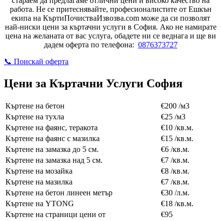
стараем да предлагаме отлични цени и високо качество на
работа. Не се притеснявайте, професионалистите от Ешкън
екипа на КъртиПочистваИзвозва.com може да си позволят
най-ниски цени за къртачни услуги в София. Ако не намирате
цена на желаната от вас услуга, обадете ни се веднага и ще ви
дадем оферта по телефона:
0876373727
📞 Поискай оферта
Цени за Къртачни Услуги София
Къртене на бетон
€200 /м3
Къртене на тухла
€25 /м3
Къртене на фаянс, теракота
€10 /кв.м.
Къртене на фаянс с мазилка
€15 /кв.м.
Къртене на замазка до 5 см.
€6 /кв.м.
Къртене на замазка над 5 см.
€7 /кв.м.
Къртене на мозайка
€8 /кв.м.
Къртене на мазилка
€7 /кв.м.
Къртене на бетон линеен метър
€30 /л.м.
Къртене на YTONG
€18 /кв.м.
Къртене на страници цени от
€95