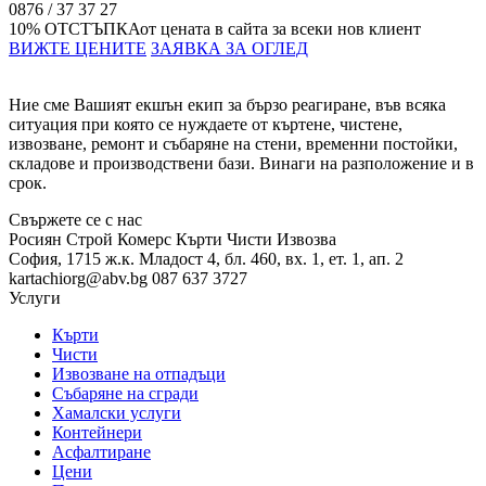
0876 / 37 37 27
10% ОТСТЪПКА
от цената в сайта за всеки нов клиент
ВИЖТЕ ЦЕНИТЕ
ЗАЯВКА ЗА ОГЛЕД
Ние сме Вашият екшън екип за бързо реагиране, във всяка
ситуация при която се нуждаете от къртене, чистене,
извозване, ремонт и събаряне на стени, временни постойки,
складове и производствени бази. Винаги на разположение и в
срок.
Свържете се с нас
Росиян Строй Комерс
Кърти Чисти Извозва
София, 1715
ж.к. Младост 4,
бл. 460, вх. 1, ет. 1, ап. 2
kartachiorg@abv.bg
087 637 3727
Услуги
Кърти
Чисти
Извозване на отпадъци
Събаряне на сгради
Хамалски услуги
Контейнери
Асфалтиране
Цени