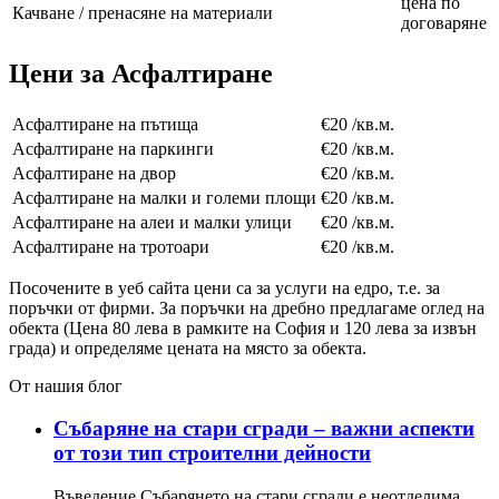
цена по
Качване / пренасяне на материали
договаряне
Цени за Асфалтиране
Асфалтиране на пътища
€20 /кв.м.
Асфалтиране на паркинги
€20 /кв.м.
Асфалтиране на двор
€20 /кв.м.
Асфалтиране на малки и големи площи
€20 /кв.м.
Асфалтиране на алеи и малки улици
€20 /кв.м.
Асфалтиране на тротоари
€20 /кв.м.
Посочените в уеб сайта цени са за услуги на едро, т.е. за
поръчки от фирми. За поръчки на дребно предлагаме оглед на
обекта (Цена 80 лева в рамките на София и 120 лева за извън
града) и определяме цената на място за обекта.
От нашия блог
Събаряне на стари сгради – важни аспекти
от този тип строителни дейности
Въведение Събарянето на стари сгради е неотделима