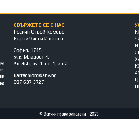
СВЪРЖЕТЕ СЕ С НАС
У
Росиян Строй Комерс
К
Кърти Чисти Извозва
Ч
И
София, 1715
С
ж.к. Младост 4,
Х
яка
бл. 460, вх. 1, ет. 1, ап. 2
К
е,
А
kartachiorg@abv.bg
ни
Ц
087 637 3727
на
П
© Всички права запазени - 2023.