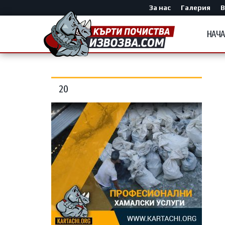
За нас
Галерия
В
НАЧ
20