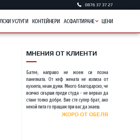
0876 37 37 27
ЛСКИ УСЛУГИ
КОНТЕЙНЕРИ
АСФАЛТИРАНЕ
ЦЕНИ
МНЕНИЯ ОТ КЛИЕНТИ
Батее, направо не моем си позна
панелката. От кеф жената не излиза от
кухнята, неам думи. Много благодарско, че
всичко свърши преди студа - не вервах да
стане толко добре. Вие сте супер брат, ако
некой пита го пращам при вас да знаеш.
ЖОРО ОТ ОБЕЛЯ