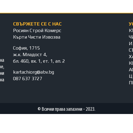
СВЪРЖЕТЕ СЕ С НАС
У
Росиян Строй Комерс
К
Кърти Чисти Извозва
Ч
И
София, 1715
С
ж.к. Младост 4,
Х
яка
бл. 460, вх. 1, ет. 1, ап. 2
К
е,
А
kartachiorg@abv.bg
ни
Ц
087 637 3727
на
П
© Всички права запазени - 2023.