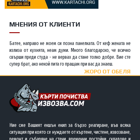
МНЕНИЯ ОТ КЛИЕНТИ
Батее, направо не моем си позна панелката. От кеф жената не
излиза от кухнята, неам думи. Много благодарско, че всичко
свърши преди студа - не вервах да стане толко добре. Вие сте
супер брат, ако некой пита го пращам при вас да знаеш.
ЖОРО ОТ ОБЕЛЯ
Ние сме Вашият екшън екип за бързо реагиране, във всяка
ситуация при която се нуждаете от къртене, чистене, извозване,
ремонт и събаряне на стени, временни постойки, складове и