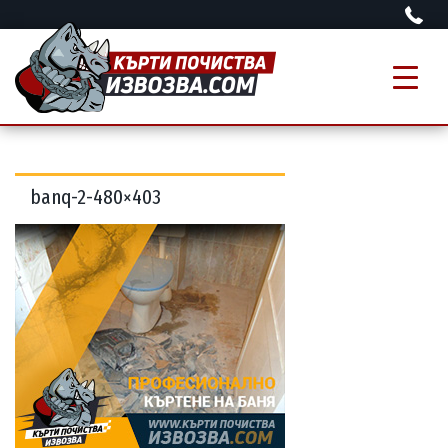
banq-2-480×403