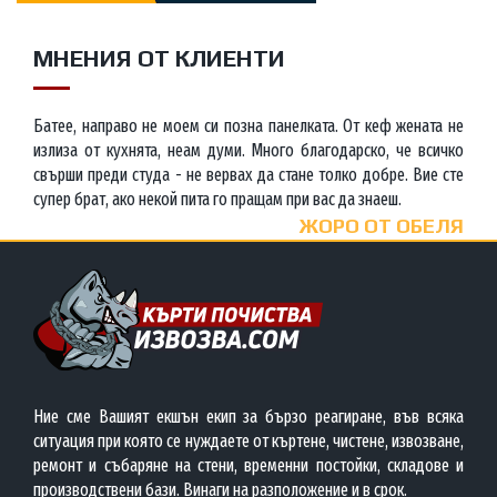
МНЕНИЯ ОТ КЛИЕНТИ
Батее, направо не моем си позна панелката. От кеф жената не
излиза от кухнята, неам думи. Много благодарско, че всичко
свърши преди студа - не вервах да стане толко добре. Вие сте
супер брат, ако некой пита го пращам при вас да знаеш.
ЖОРО ОТ ОБЕЛЯ
Ние сме Вашият екшън екип за бързо реагиране, във всяка
ситуация при която се нуждаете от къртене, чистене, извозване,
ремонт и събаряне на стени, временни постойки, складове и
производствени бази. Винаги на разположение и в срок.