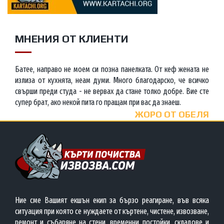
МНЕНИЯ ОТ КЛИЕНТИ
Батее, направо не моем си позна панелката. От кеф жената не
излиза от кухнята, неам думи. Много благодарско, че всичко
свърши преди студа - не вервах да стане толко добре. Вие сте
супер брат, ако некой пита го пращам при вас да знаеш.
ЖОРО ОТ ОБЕЛЯ
Ние сме Вашият екшън екип за бързо реагиране, във всяка
ситуация при която се нуждаете от къртене, чистене, извозване,
ремонт и събаряне на стени, временни постойки, складове и