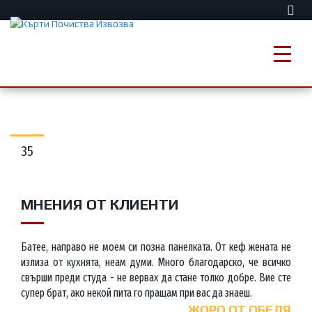
35
МНЕНИЯ ОТ КЛИЕНТИ
Батее, направо не моем си позна панелката. От кеф жената не
излиза от кухнята, неам думи. Много благодарско, че всичко
свърши преди студа - не вервах да стане толко добре. Вие сте
супер брат, ако некой пита го пращам при вас да знаеш.
ЖОРО ОТ ОБЕЛЯ