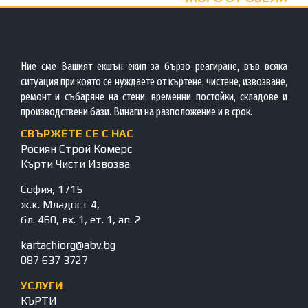
Ние сме Вашият екшън екип за бързо реагиране, във всяка
ситуация при която се нуждаете от къртене, чистене, извозване,
ремонт и събаряне на стени, временни постойки, складове и
производствени бази. Винаги на разположение и в срок.
СВЪРЖЕТЕ СЕ С НАС
Росиян Строй Комерс
Кърти Чисти Извозва
София, 1715
ж.к. Младост 4,
бл. 460, вх. 1, ет. 1, ап. 2
kartachiorg@abv.bg
087 637 3727
УСЛУГИ
КЪРТИ