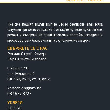
Ние сме Вашият екшън екип за бързо реагиране, във всяка
ситуация при която се нуждаете от къртене, чистене, извозване,
ремонт и събаряне на стени, временни постойки, складове и
производствени бази. Винаги на разположение и в срок.
СВЪРЖЕТЕ СЕ С НАС
Росиян Строй Комерс
Кърти Чисти Извозва
София, 1715
ж.к. Младост 4,
бл. 460, вх. 1, ет. 1, ап. 2
kartachiorg@abv.bg
087 637 3727
УСЛУГИ
КЪРТИ