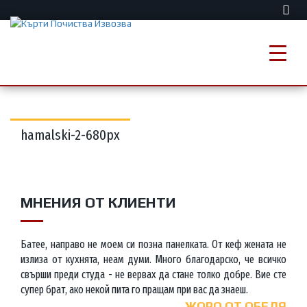
hamalski-2-680px
МНЕНИЯ ОТ КЛИЕНТИ
Батее, направо не моем си позна панелката. От кеф жената не
излиза от кухнята, неам думи. Много благодарско, че всичко
свърши преди студа - не вервах да стане толко добре. Вие сте
супер брат, ако некой пита го пращам при вас да знаеш.
ЖОРО ОТ ОБЕЛЯ