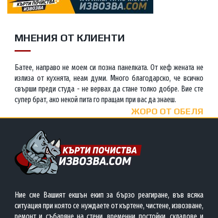
МНЕНИЯ ОТ КЛИЕНТИ
Батее, направо не моем си позна панелката. От кеф жената не
излиза от кухнята, неам думи. Много благодарско, че всичко
свърши преди студа - не вервах да стане толко добре. Вие сте
супер брат, ако некой пита го пращам при вас да знаеш.
ЖОРО ОТ ОБЕЛЯ
Ние сме Вашият екшън екип за бързо реагиране, във всяка
ситуация при която се нуждаете от къртене, чистене, извозване,
ремонт и събаряне на стени, временни постойки, складове и