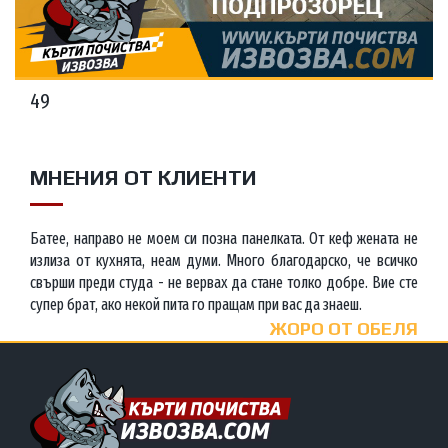
49
МНЕНИЯ ОТ КЛИЕНТИ
Батее, направо не моем си позна панелката. От кеф жената не
излиза от кухнята, неам думи. Много благодарско, че всичко
свърши преди студа - не вервах да стане толко добре. Вие сте
супер брат, ако некой пита го пращам при вас да знаеш.
ЖОРО ОТ ОБЕЛЯ