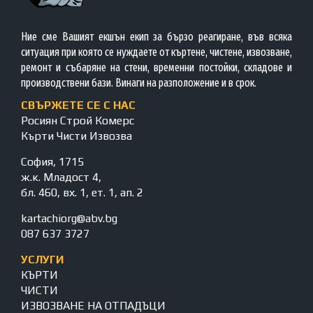
Ние сме Вашият екшън екип за бързо реагиране, във всяка
ситуация при която се нуждаете от къртене, чистене, извозване,
ремонт и събаряне на стени, временни постойки, складове и
производствени бази. Винаги на разположение и в срок.
СВЪРЖЕТЕ СЕ С НАС
Росиян Строй Комерс
Кърти Чисти Извозва
София, 1715
ж.к. Младост 4,
бл. 460, вх. 1, ет. 1, ап. 2
kartachiorg@abv.bg
087 637 3727
УСЛУГИ
КЪРТИ
ЧИСТИ
ИЗВОЗВАНЕ НА ОТПАДЪЦИ