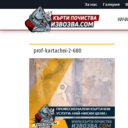
За нас
Галерия
В
НАЧ
prof-kartachni-2-680