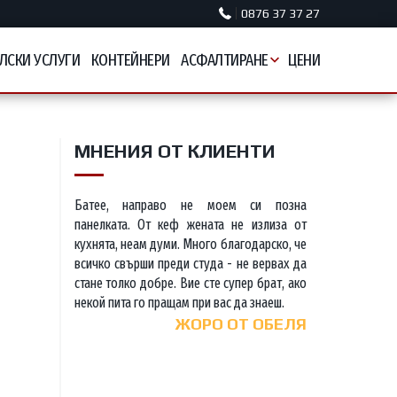
0876 37 37 27
ЛСКИ УСЛУГИ
КОНТЕЙНЕРИ
АСФАЛТИРАНЕ
ЦЕНИ
МНЕНИЯ ОТ КЛИЕНТИ
Батее, направо не моем си позна
панелката. От кеф жената не излиза от
кухнята, неам думи. Много благодарско, че
всичко свърши преди студа - не вервах да
стане толко добре. Вие сте супер брат, ако
некой пита го пращам при вас да знаеш.
ЖОРО ОТ ОБЕЛЯ