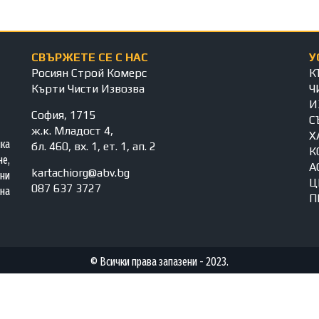
СВЪРЖЕТЕ СЕ С НАС
У
Росиян Строй Комерс
К
Кърти Чисти Извозва
Ч
И
София, 1715
С
ж.к. Младост 4,
Х
яка
бл. 460, вх. 1, ет. 1, ап. 2
К
е,
А
kartachiorg@abv.bg
ни
Ц
087 637 3727
на
П
© Всички права запазени - 2023.