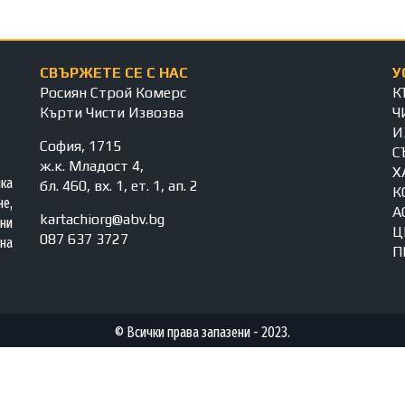
СВЪРЖЕТЕ СЕ С НАС
У
Росиян Строй Комерс
К
Кърти Чисти Извозва
Ч
И
София, 1715
С
ж.к. Младост 4,
Х
яка
бл. 460, вх. 1, ет. 1, ап. 2
К
е,
А
kartachiorg@abv.bg
ни
Ц
087 637 3727
на
П
© Всички права запазени - 2023.