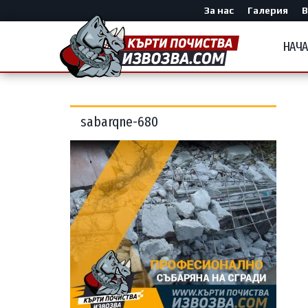
За нас
Галерия
В
НАЧ
sabarqne-680