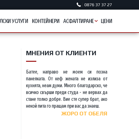
0876 37 37 27
ЛСКИ УСЛУГИ
КОНТЕЙНЕРИ
АСФАЛТИРАНЕ
ЦЕНИ
МНЕНИЯ ОТ КЛИЕНТИ
Батее, направо не моем си позна
панелката. От кеф жената не излиза от
кухнята, неам думи. Много благодарско, че
всичко свърши преди студа - не вервах да
стане толко добре. Вие сте супер брат, ако
некой пита го пращам при вас да знаеш.
ЖОРО ОТ ОБЕЛЯ